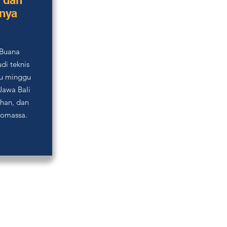
 dan
nya
 Buana
di teknis
tu minggu
Jawa Bali
ihan, dan
iomassa.