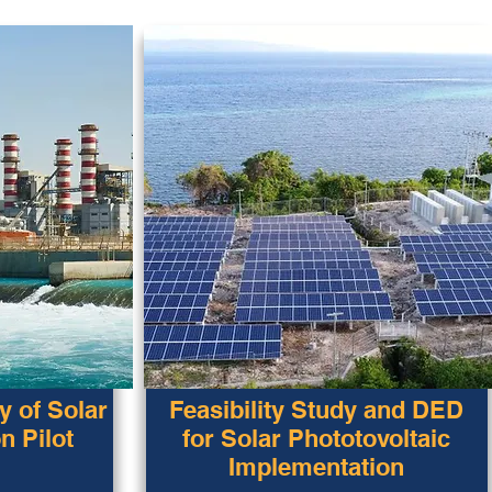
y of Solar
Feasibility Study and DED
n Pilot
for Solar Phototovoltaic
Implementation