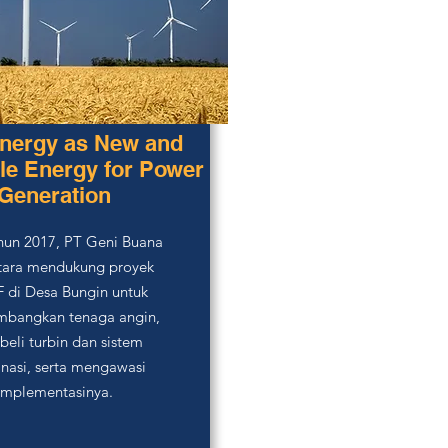
nergy as New and
e Energy for Power
Generation
hun 2017, PT Geni Buana
tara mendukung proyek
 di Desa Bungin untuk
bangkan tenaga angin,
eli turbin dan sistem
inasi, serta mengawasi
implementasinya.