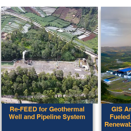
Re-FEED for Geothermal
GIS An
Well and Pipeline System
Fueled
Renewabl