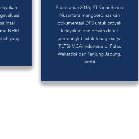
kelayakan
Pada tahun 2016, PT Geni Buana
gevaluasi
Nusantara mengoordinasikan
alinasi
dokumentasi DFS untuk proyek
sama NHRI
kelayakan dan desain detail
ersih yang
pembangkit listrik tenaga surya
(PLTS) MCA-Indonesia di Pulau
Wakatobi dan Tanjung Jabung,
Jambi.