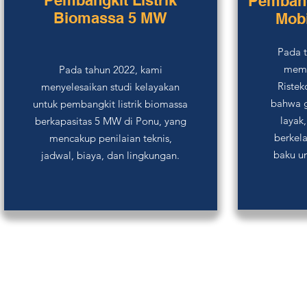
Pembangkit Listrik
Pembang
Biomassa 5 MW
Mobi
Pada t
memi
Pada tahun 2022, kami
Ristek
menyelesaikan studi kelayakan
bahwa g
untuk pembangkit listrik biomassa
layak
berkapasitas 5 MW di Ponu, yang
berkel
mencakup penilaian teknis,
baku u
jadwal, biaya, dan lingkungan.