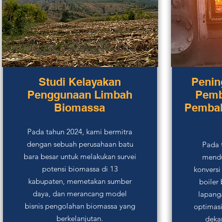
Studi Kelayakan
Penin
Penggunaan Limbah
Pemb
Biomassa
Pembak
Pada tahun 2024, kami bermitra
dengan sebuah perusahaan batu
Pada 
bara besar untuk melakukan survei
mendu
potensi biomassa di 13
konversi
kabupaten, memetakan sumber
boiler
daya, dan merancang model
lapanga
bisnis pengolahan biomassa yang
optimasi
berkelanjutan.
dekar