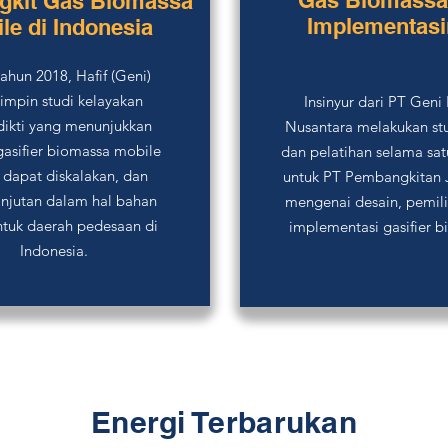
Gas Biomassa
kit Gas Biomassa
Implementasi
le di Indonesia
ahun 2018, Hafif (Geni)
mpin studi kelayakan
Insinyur dari PT Geni
dikti yang menunjukkan
Nusantara melakukan stu
asifier biomassa mobile
dan pelatihan selama sa
, dapat diskalakan, dan
untuk PT Pembangkitan 
anjutan dalam hal bahan
mengenai desain, pemil
ntuk daerah pedesaan di
implementasi gasifier b
Indonesia.
Energi Terbarukan