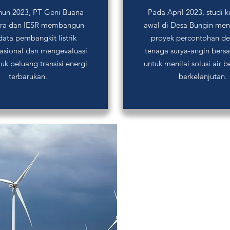
hun 2023, PT Geni Buana
Pada April 2023, studi 
ra dan IESR membangun
awal di Desa Bungin men
data pembangkit listrik
proyek percontohan des
nasional dan mengevaluasi
tenaga surya-angin ber
tuk peluang transisi energi
untuk menilai solusi air b
terbarukan.
berkelanjutan.