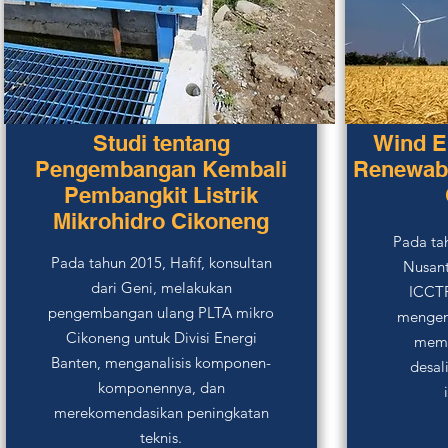
Studi tentang
Wind E
Pengembangan Kembali
Renewabl
Pembangkit Listrik
Mikrohidro Cikoneng
Pada ta
Pada tahun 2015, Hafif, konsultan
Nusan
dari Geni, melakukan
ICCTF
pengembangan ulang PLTA mikro
mengem
Cikoneng untuk Divisi Energi
memb
Banten, menganalisis komponen-
desal
komponennya, dan
merekomendasikan peningkatan
teknis.