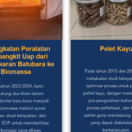
gkatan Peralatan
Pelet Kay
angkit Uap dari
aran Batubara ke
Biomassa
Pada tahun 2015 dan 20
melakukan studi kelay
optimasi proses untuk 
tahun 2023-2024, kami
pellet kayu, dengan men
kung dua klien dalam
pra-pengolahan bahan
 boiler batu bara menjadi
proses pelletisasi, dan 
 biomassa melalui survei
pellet guna mendukung 
n, studi kelayakan, dan
yang dapat diskalak
 SOP untuk memfasilitasi
berkelanjutan.
bonisasi yang efisien.